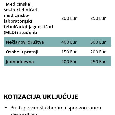
Medicinske
sestre/tehničari,
medicinsko-
200 Eur
250 Eur
laboratorijski
tehničari/dijagnostičari
(MLD) i studenti
Nečlanovi društva
400 Eur
500 Eur
Osobe u pratnji
150 Eur
200 Eur
Jednodnevna
200 Eur
250 Eur
KOTIZACIJA UKLJUČUJE
Pristup svim službenim i sponzoriranim